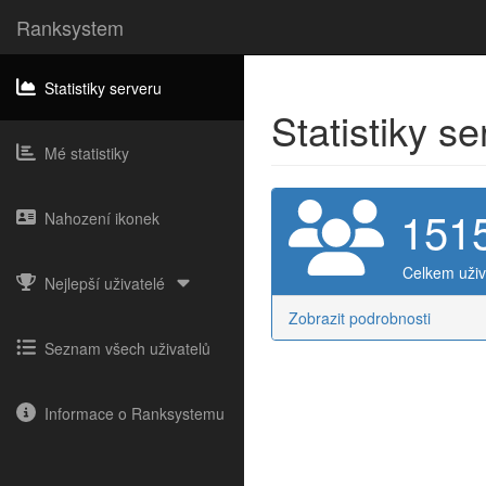
Ranksystem
Statistiky serveru
Statistiky s
Mé statistiky
151
Nahození ikonek
Celkem uživ
Nejlepší uživatelé
Zobrazit podrobnosti
Seznam všech uživatelů
Informace o Ranksystemu