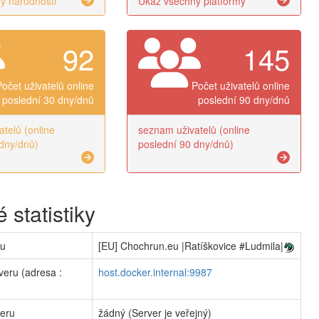
y národnosti
Ukaž všechny platformy
92
145
Počet uživatelů online
Počet uživatelů online
poslední 30 dny/dnů
poslední 90 dny/dnů
telů (online
seznam uživatelů (online
dny/dnů)
poslední 90 dny/dnů)
 statistiky
ru
[EU] Chochrun.eu |Ratíškovice #Ludmila|
veru (adresa :
host.docker.internal:9987
veru
žádný (Server je veřejný)