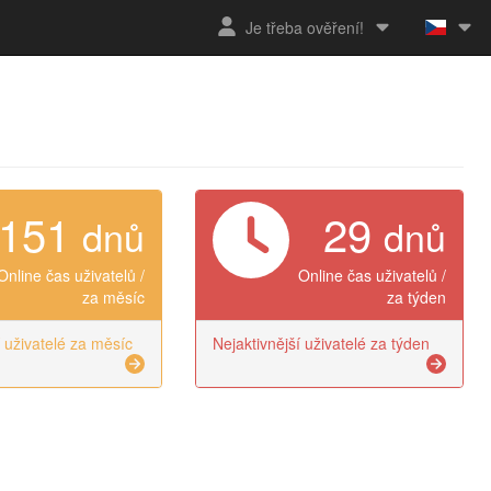
Je třeba ověření!
151
29
dnů
dnů
Online čas uživatelů /
Online čas uživatelů /
za měsíc
za týden
í uživatelé za měsíc
Nejaktivnější uživatelé za týden