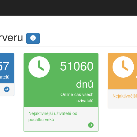
erveru
57
51060
atelů
dnů
Online čas všech
Nejaktivnějš
uživatelů
Nejaktivnější uživatelé od
počátku věků