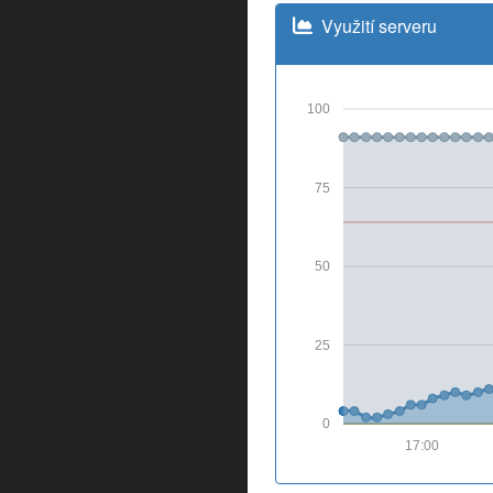
Využití serveru
100
75
50
25
0
17:00