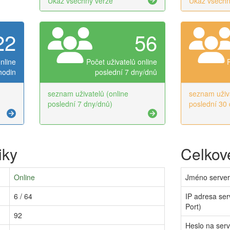
Ukaž všechny verze
Ukaž všechn
22
56
nline
Počet uživatelů online
hodin
poslední 7 dny/dnů
seznam uživatelů (online
seznam uživa
poslední 7 dny/dnů)
poslední 30 
iky
Celkové
Online
Jméno serve
6 / 64
IP adresa ser
Port)
92
Heslo na ser