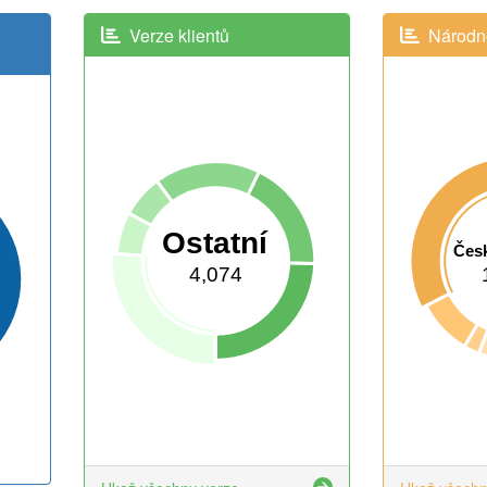
Verze klientů
Národno
Ostatní
Česk
4,074