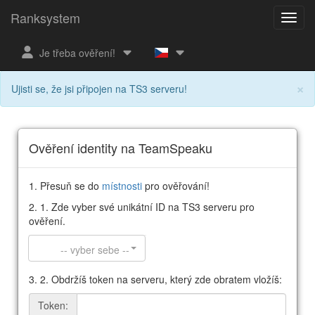
Ranksystem
Je třeba ověření!
×
Ujisti se, že jsi připojen na TS3 serveru!
Ověření identity na TeamSpeaku
1. Přesuň se do
místnosti
pro ověřování!
2. 1. Zde vyber své unikátní ID na TS3 serveru pro
ověření.
-- vyber sebe --
3. 2. Obdržíš token na serveru, který zde obratem vložíš:
Token: