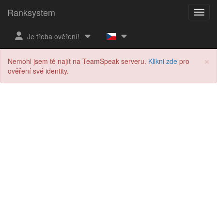
Ranksystem
Je třeba ověření!
×
Nemohl jsem tě najít na TeamSpeak serveru.
Klikni zde
pro
ověření své identity.