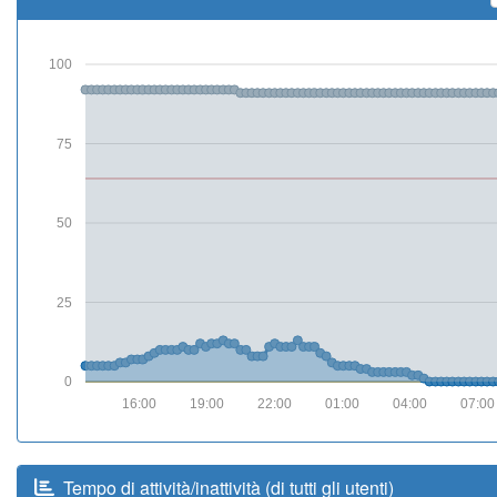
100
75
50
25
0
16:00
19:00
22:00
01:00
04:00
07:00
Tempo di attività/inattività (di tutti gli utenti)