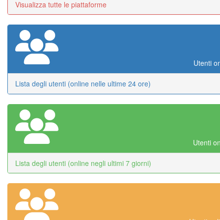
Visualizza tutte le piattaforme
Utenti o
Lista degli utenti (online nelle ultime 24 ore)
Utenti on
Lista degli utenti (online negli ultimi 7 giorni)