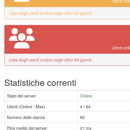
Utenti onl
Lista degli utenti (online negli ultimi 30 giorni)
Utenti onl
Lista degli utenti (online negli ultimi 90 giorni)
Statistiche correnti
Stato del server
Online
Utenti (Online / Max)
4 / 64
Numero delle stanze
92
Ping medio del server
21 ms