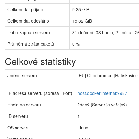
Celkem dat přijato
9.35 GiB
Celkem dat odesláno
15.32 GiB
Doba zapnutí serveru
31
dnů/dní,
03
hodin,
21
minut,
2
Průměrná ztráta paketů
0 %
Celkové statistiky
Jméno serveru
[EU] Chochrun.eu |Ratíškovice
IP adresa serveru (adresa : Port)
host.docker.internal:9987
Heslo na serveru
žádný (Server je veřejný)
ID serveru
1
OS serveru
Linux