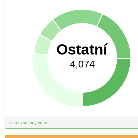
Ostatní
4,074
Ukaž všechny verze