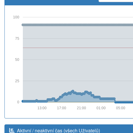
100
75
50
25
0
13:00
17:00
21:00
01:00
05:00
Aktivní / neaktivní čas (všech Uživatelů)