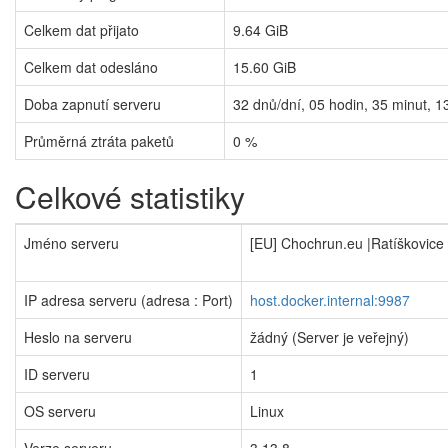
Celkem dat přijato
9.64 GiB
Celkem dat odesláno
15.60 GiB
Doba zapnutí serveru
32
dnů/dní,
05
hodin,
35
minut,
1
Průměrná ztráta paketů
0 %
Celkové statistiky
Jméno serveru
[EU] Chochrun.eu |Ratíškovice
IP adresa serveru (adresa : Port)
host.docker.internal:9987
Heslo na serveru
žádný (Server je veřejný)
ID serveru
1
OS serveru
Linux