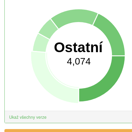
Ostatní
4,074
Ukaž všechny verze