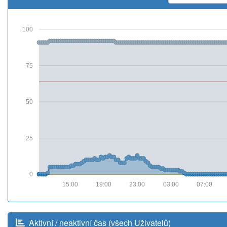
100
75
50
25
0
15:00
19:00
23:00
03:00
07:00
Aktivní / neaktivní čas (všech Uživatelů)