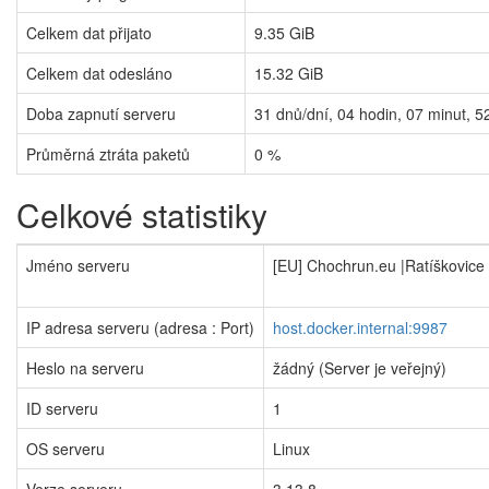
Celkem dat přijato
9.35 GiB
Celkem dat odesláno
15.32 GiB
Doba zapnutí serveru
31
dnů/dní,
04
hodin,
07
minut,
5
Průměrná ztráta paketů
0 %
Celkové statistiky
Jméno serveru
[EU] Chochrun.eu |Ratíškovice
IP adresa serveru (adresa : Port)
host.docker.internal:9987
Heslo na serveru
žádný (Server je veřejný)
ID serveru
1
OS serveru
Linux