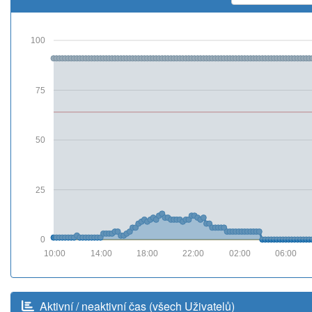
100
75
50
25
0
10:00
14:00
18:00
22:00
02:00
06:00
Aktivní / neaktivní čas (všech Uživatelů)