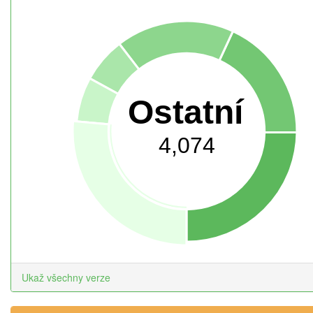
Ostatní
4,074
Ukaž všechny verze