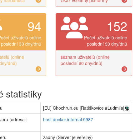
y národnosti
Ukaž všechny platformy
94
152
Počet uživatelů online
Počet uživatelů online
poslední 30 dny/dnů
poslední 90 dny/dnů
telů (online
seznam uživatelů (online
dny/dnů)
poslední 90 dny/dnů)
 statistiky
ru
[EU] Chochrun.eu |Ratíškovice #Ludmila|
veru (adresa :
host.docker.internal:9987
veru
žádný (Server je veřejný)