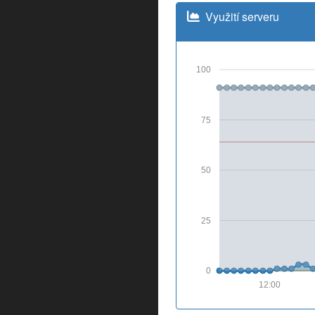
Využití serveru
100
75
50
25
0
12:00