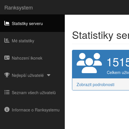
Ranksystem
Statistiky serveru
Statistiky s
Mé statistiky
151
Nahození ikonek
Celkem uživ
Nejlepší uživatelé
Zobrazit podrobnosti
Seznam všech uživatelů
Informace o Ranksystemu