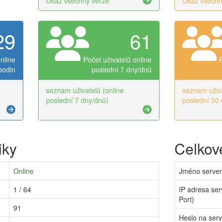
Ukaž všechny verze
Ukaž všechn
29
61
nline
Počet uživatelů online
hodin
poslední 7 dny/dnů
seznam uživatelů (online
seznam uživa
poslední 7 dny/dnů)
poslední 30 
iky
Celkové
Online
Jméno serve
1 / 64
IP adresa ser
Port)
91
Heslo na ser