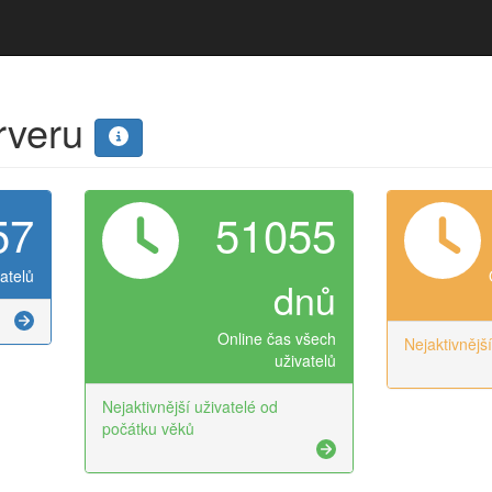
erveru
57
51055
atelů
dnů
Online čas všech
Nejaktivnějš
uživatelů
Nejaktivnější uživatelé od
počátku věků