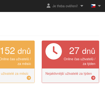
Je třeba ověření!
152
27
dnů
dnů
Online čas uživatelů /
Online čas uživatelů /
za měsíc
za týden
í uživatelé za měsíc
Nejaktivnější uživatelé za týden