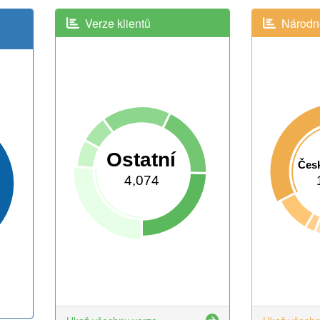
Verze klientů
Národno
Ostatní
Česk
4,074