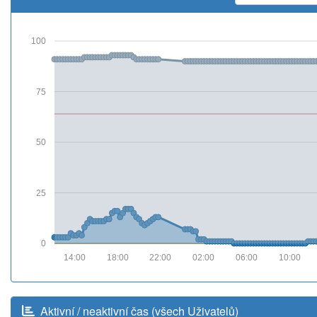
100
75
50
25
0
14:00
18:00
22:00
02:00
06:00
10:00
Aktivní / neaktivní čas (všech Uživatelů)