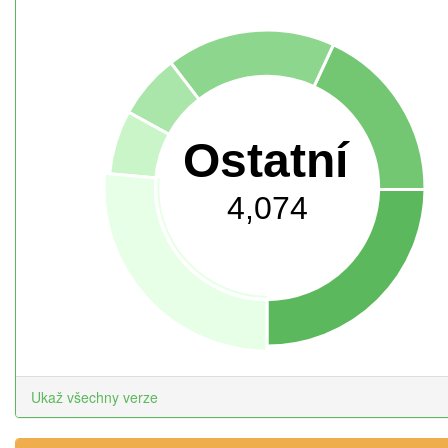
Ostatní
4,074
Ukaž všechny verze