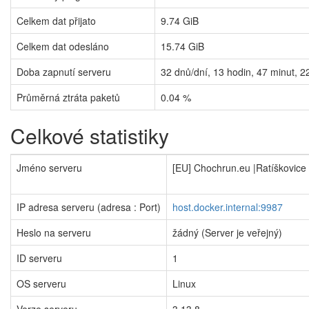
Celkem dat přijato
9.74 GiB
Celkem dat odesláno
15.74 GiB
Doba zapnutí serveru
32
dnů/dní,
13
hodin,
47
minut,
2
Průměrná ztráta paketů
0.04 %
Celkové statistiky
Jméno serveru
[EU] Chochrun.eu |Ratíškovice
IP adresa serveru (adresa : Port)
host.docker.internal:9987
Heslo na serveru
žádný (Server je veřejný)
ID serveru
1
OS serveru
Linux