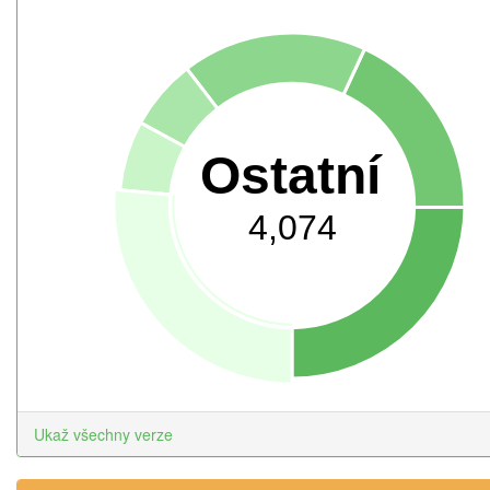
Ostatní
4,074
Ukaž všechny verze