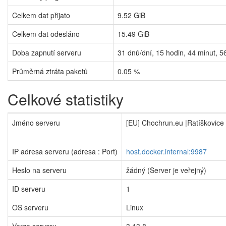
Celkem dat přijato
9.52 GiB
Celkem dat odesláno
15.49 GiB
Doba zapnutí serveru
31
dnů/dní,
15
hodin,
44
minut,
5
Průměrná ztráta paketů
0.05 %
Celkové statistiky
Jméno serveru
[EU] Chochrun.eu |Ratíškovice
IP adresa serveru (adresa : Port)
host.docker.internal:9987
Heslo na serveru
žádný (Server je veřejný)
ID serveru
1
OS serveru
Linux