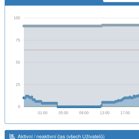
100
75
50
25
0
01:00
05:00
09:00
13:00
17:00
Aktivní / neaktivní čas (všech Uživatelů)