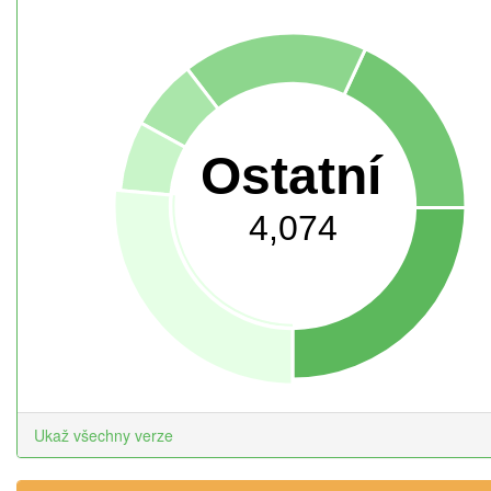
Ostatní
4,074
Ukaž všechny verze