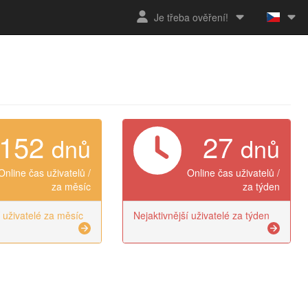
Je třeba ověření!
152
27
dnů
dnů
Online čas uživatelů /
Online čas uživatelů /
za měsíc
za týden
í uživatelé za měsíc
Nejaktivnější uživatelé za týden