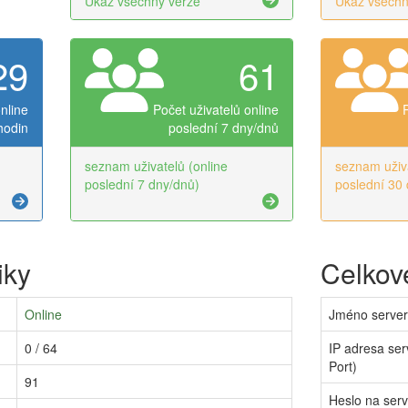
Ukaž všechny verze
Ukaž všechn
29
61
nline
Počet uživatelů online
hodin
poslední 7 dny/dnů
seznam uživatelů (online
seznam uživa
poslední 7 dny/dnů)
poslední 30 
iky
Celkové
Online
Jméno serve
0 / 64
IP adresa ser
Port)
91
Heslo na ser