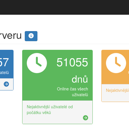
erveru
57
51055
atelů
dnů
Online čas všech
Nejaktivnějš
uživatelů
Nejaktivnější uživatelé od
počátku věků