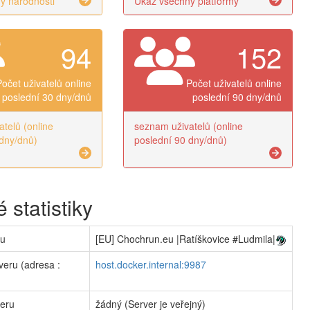
y národnosti
Ukaž všechny platformy
94
152
Počet uživatelů online
Počet uživatelů online
poslední 30 dny/dnů
poslední 90 dny/dnů
telů (online
seznam uživatelů (online
dny/dnů)
poslední 90 dny/dnů)
 statistiky
ru
[EU] Chochrun.eu |Ratíškovice #Ludmila|
veru (adresa :
host.docker.internal:9987
veru
žádný (Server je veřejný)