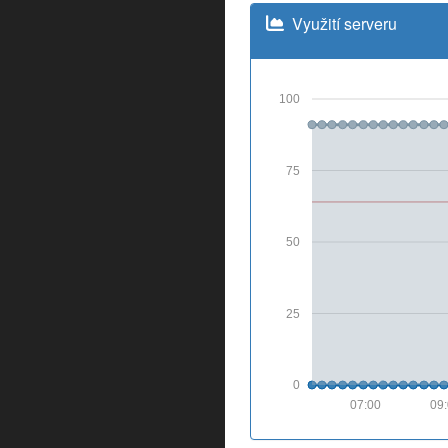
Využití serveru
100
75
50
25
0
07:00
09