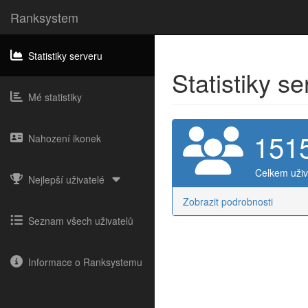
Ranksystem
Statistiky serveru
Statistiky s
Mé statistiky
151
Nahození ikonek
Celkem uživ
Nejlepší uživatelé
Zobrazit podrobnosti
Seznam všech uživatelů
Informace o Ranksystemu