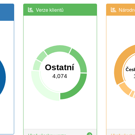
Verze klientů
Národno
Ostatní
Česk
4,074