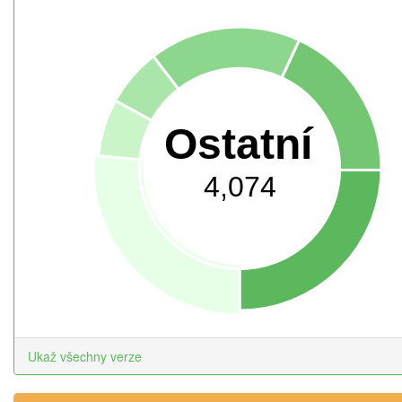
Ostatní
4,074
Ukaž všechny verze