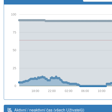
100
75
50
25
0
18:00
22:00
02:00
06:00
10:00
Aktivní / neaktivní čas (všech Uživatelů)