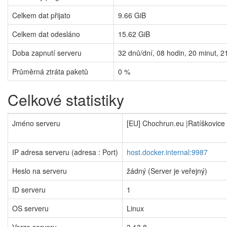
Celkem dat přijato
9.66 GiB
Celkem dat odesláno
15.62 GiB
Doba zapnutí serveru
32
dnů/dní,
08
hodin,
20
minut,
2
Průměrná ztráta paketů
0 %
Celkové statistiky
Jméno serveru
[EU] Chochrun.eu |Ratíškovice
IP adresa serveru (adresa : Port)
host.docker.internal:9987
Heslo na serveru
žádný (Server je veřejný)
ID serveru
1
OS serveru
Linux