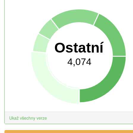
Ostatní
4,074
Ukaž všechny verze