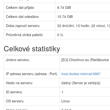
Celkem dat přijato
9.74 GiB
Celkem dat odesláno
15.74 GiB
Doba zapnutí serveru
32
dnů/dní,
13
hodin,
22
minut,
1
Průměrná ztráta paketů
0 %
Celkové statistiky
Jméno serveru
[EU] Chochrun.eu |Ratíškovice
IP adresa serveru (adresa : Port)
host.docker.internal:9987
Heslo na serveru
žádný (Server je veřejný)
ID serveru
1
OS serveru
Linux