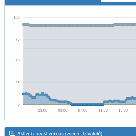
100
75
50
25
0
23:00
03:00
07:00
11:00
15:00
Aktivní / neaktivní čas (všech Uživatelů)