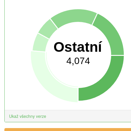
Ostatní
4,074
Ukaž všechny verze