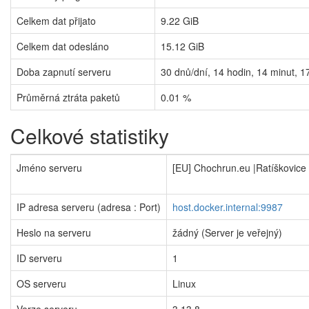
Celkem dat přijato
9.22 GiB
Celkem dat odesláno
15.12 GiB
Doba zapnutí serveru
30
dnů/dní,
14
hodin,
14
minut,
1
Průměrná ztráta paketů
0.01 %
Celkové statistiky
Jméno serveru
[EU] Chochrun.eu |Ratíškovice
IP adresa serveru (adresa : Port)
host.docker.internal:9987
Heslo na serveru
žádný (Server je veřejný)
ID serveru
1
OS serveru
Linux