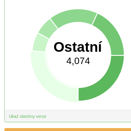
Ostatní
4,074
Ukaž všechny verze