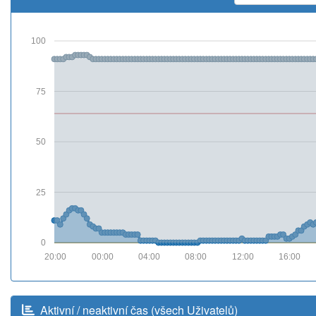
100
75
50
25
0
20:00
00:00
04:00
08:00
12:00
16:00
Aktivní / neaktivní čas (všech Uživatelů)