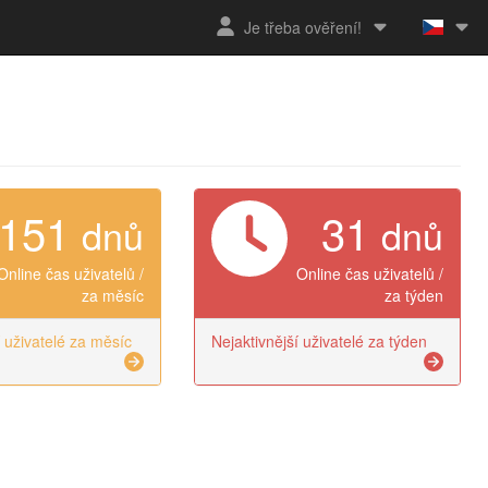
Je třeba ověření!
151
31
dnů
dnů
Online čas uživatelů /
Online čas uživatelů /
za měsíc
za týden
í uživatelé za měsíc
Nejaktivnější uživatelé za týden