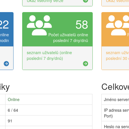
Ukaž všechny verze
Ukaž všechn
22
58
nline
Počet uživatelů online
hodin
poslední 7 dny/dnů
seznam uživatelů (online
seznam uživa
poslední 7 dny/dnů)
poslední 30 
iky
Celkové
Online
Jméno serve
6 / 64
IP adresa ser
Port)
91
Heslo na ser