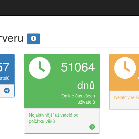
erveru
57
51064
atelů
dnů
Online čas všech
Nejaktivnějš
uživatelů
Nejaktivnější uživatelé od
počátku věků