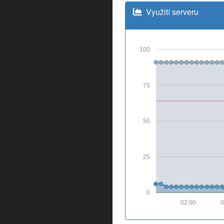
Využití serveru
100
75
50
25
0
02:00
0