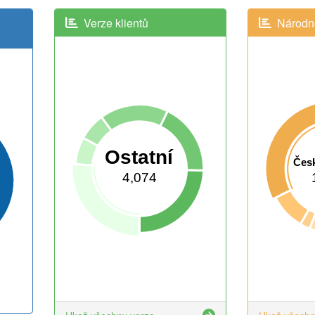
Verze klientů
Národno
Ostatní
Česk
4,074