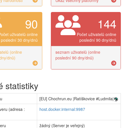
y národnosti
Ukaž všechny platformy
90
144
Počet uživatelů online
Počet uživatelů online
poslední 30 dny/dnů
poslední 90 dny/dnů
telů (online
seznam uživatelů (online
dny/dnů)
poslední 90 dny/dnů)
 statistiky
ru
[EU] Chochrun.eu |Ratíškovice #Ludmila|
veru (adresa :
host.docker.internal:9987
veru
žádný (Server je veřejný)