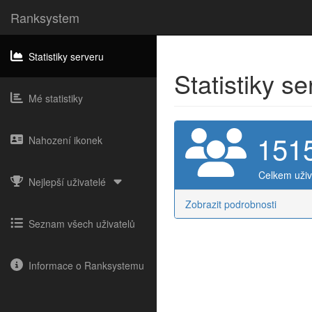
Ranksystem
Statistiky serveru
Statistiky s
Mé statistiky
151
Nahození ikonek
Celkem uživ
Nejlepší uživatelé
Zobrazit podrobnosti
Seznam všech uživatelů
Informace o Ranksystemu