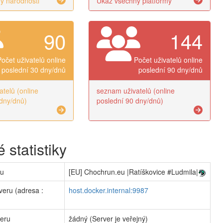
y národnosti
Ukaž všechny platformy
90
144
Počet uživatelů online
Počet uživatelů online
poslední 30 dny/dnů
poslední 90 dny/dnů
telů (online
seznam uživatelů (online
dny/dnů)
poslední 90 dny/dnů)
 statistiky
ru
[EU] Chochrun.eu |Ratíškovice #Ludmila|
veru (adresa :
host.docker.internal:9987
veru
žádný (Server je veřejný)