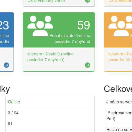
Ukaž všechny verze
Ukaž všechn
23
59
nline
Počet uživatelů online
hodin
poslední 7 dny/dnů
seznam uživatelů (online
seznam uživa
poslední 7 dny/dnů)
poslední 30 
iky
Celkové
Online
Jméno serve
3 / 64
IP adresa ser
Port)
91
Heslo na ser