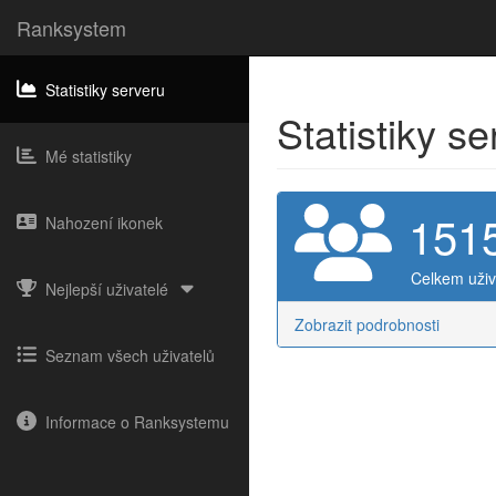
Ranksystem
Statistiky serveru
Statistiky s
Mé statistiky
151
Nahození ikonek
Celkem uživ
Nejlepší uživatelé
Zobrazit podrobnosti
Seznam všech uživatelů
Informace o Ranksystemu