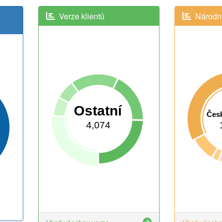
Verze klientů
Národno
Ostatní
Česk
4,074