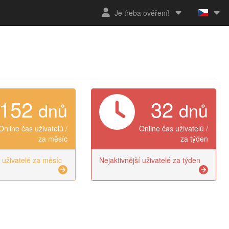
Je třeba ověření!
152
32
dnů
dnů
Online čas uživatelů /
Online čas uživatelů /
za měsíc
za týden
í uživatelé za měsíc
Nejaktivnější uživatelé za týden