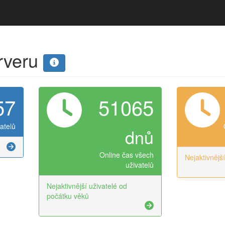
erveru
57
51065
atelů
dnů
Online čas všech
Nejaktivnějš
uživatelů
Nejaktivnější uživatelé od
počátku věků