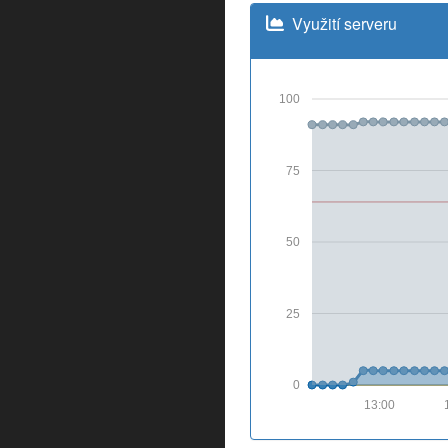
Využití serveru
100
75
50
25
0
13:00