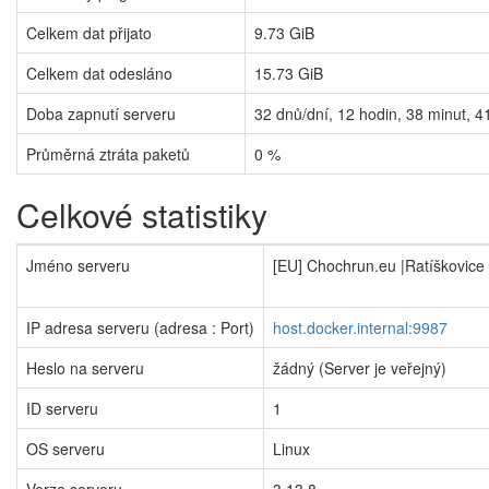
Celkem dat přijato
9.73 GiB
Celkem dat odesláno
15.73 GiB
Doba zapnutí serveru
32
dnů/dní,
12
hodin,
38
minut,
4
Průměrná ztráta paketů
0 %
Celkové statistiky
Jméno serveru
[EU] Chochrun.eu |Ratíškovice
IP adresa serveru (adresa : Port)
host.docker.internal:9987
Heslo na serveru
žádný (Server je veřejný)
ID serveru
1
OS serveru
Linux