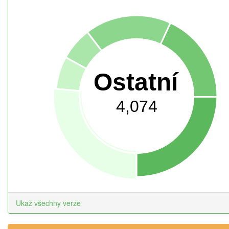
Ostatní
4,074
Ukaž všechny verze