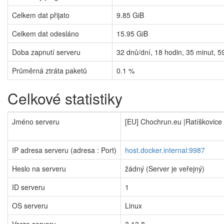
Celkem dat přijato
9.85 GiB
Celkem dat odesláno
15.95 GiB
Doba zapnutí serveru
32
dnů/dní,
18
hodin,
35
minut,
5
Průměrná ztráta paketů
0.1 %
Celkové statistiky
Jméno serveru
[EU] Chochrun.eu |Ratíškovice
IP adresa serveru (adresa : Port)
host.docker.internal:9987
Heslo na serveru
žádný (Server je veřejný)
ID serveru
1
OS serveru
Linux