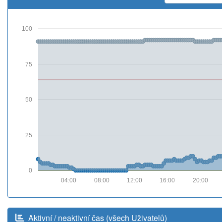
100
75
50
25
0
04:00
08:00
12:00
16:00
20:00
Aktivní / neaktivní čas (všech Uživatelů)