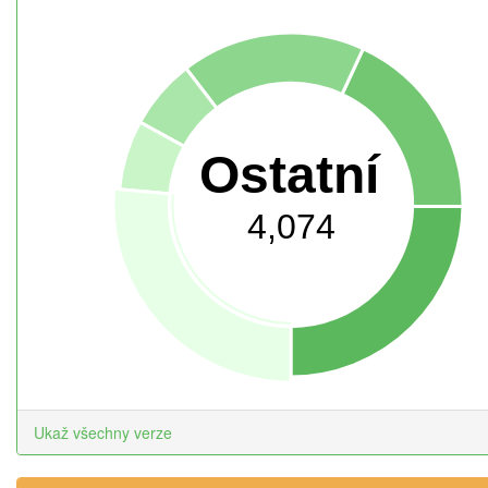
Ostatní
4,074
Ukaž všechny verze