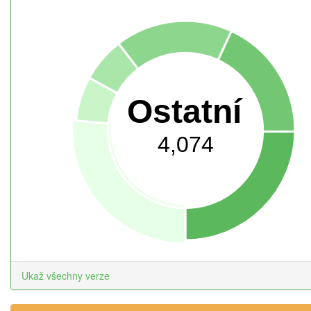
Ostatní
4,074
Ukaž všechny verze