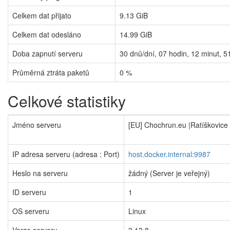
Celkem dat přijato
9.13 GiB
Celkem dat odesláno
14.99 GiB
Doba zapnutí serveru
30
dnů/dní,
07
hodin,
12
minut,
5
Průměrná ztráta paketů
0 %
Celkové statistiky
Jméno serveru
[EU] Chochrun.eu |Ratíškovice
IP adresa serveru (adresa : Port)
host.docker.internal:9987
Heslo na serveru
žádný (Server je veřejný)
ID serveru
1
OS serveru
Linux