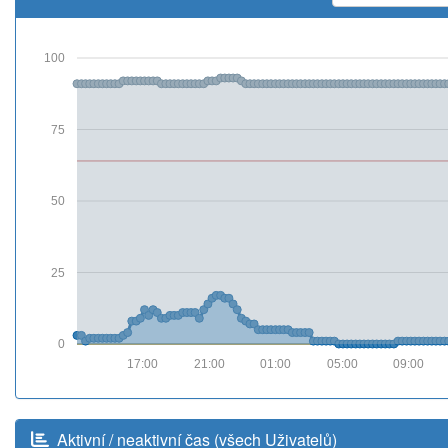
100
75
50
25
0
17:00
21:00
01:00
05:00
09:00
Aktivní / neaktivní čas (všech Uživatelů)