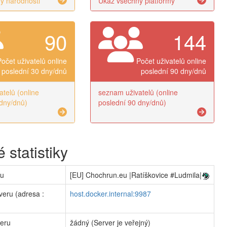
y národnosti
Ukaž všechny platformy
90
144
Počet uživatelů online
Počet uživatelů online
poslední 30 dny/dnů
poslední 90 dny/dnů
telů (online
seznam uživatelů (online
dny/dnů)
poslední 90 dny/dnů)
 statistiky
ru
[EU] Chochrun.eu |Ratíškovice #Ludmila|
veru (adresa :
host.docker.internal:9987
veru
žádný (Server je veřejný)