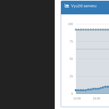
Využití serveru
100
75
50
25
0
14:00
16:00