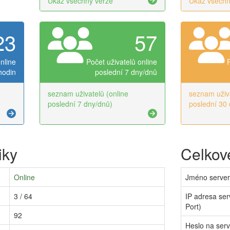
Ukaž všechny verze
Ukaž všechn
23
57
nline
Počet uživatelů online
hodin
poslední 7 dny/dnů
seznam uživatelů (online
seznam uživa
poslední 7 dny/dnů)
poslední 30 
iky
Celkové
Online
Jméno serve
3 / 64
IP adresa ser
Port)
92
Heslo na ser