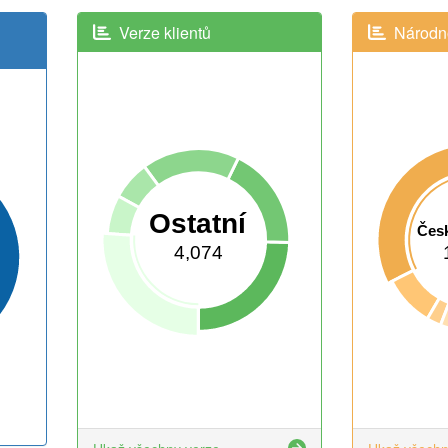
Verze klientů
Národno
Ostatní
Česk
4,074