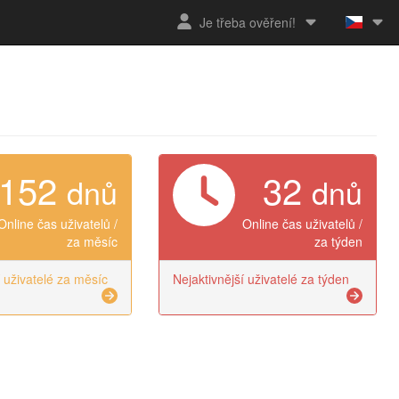
Je třeba ověření!
152
32
dnů
dnů
Online čas uživatelů /
Online čas uživatelů /
za měsíc
za týden
í uživatelé za měsíc
Nejaktivnější uživatelé za týden