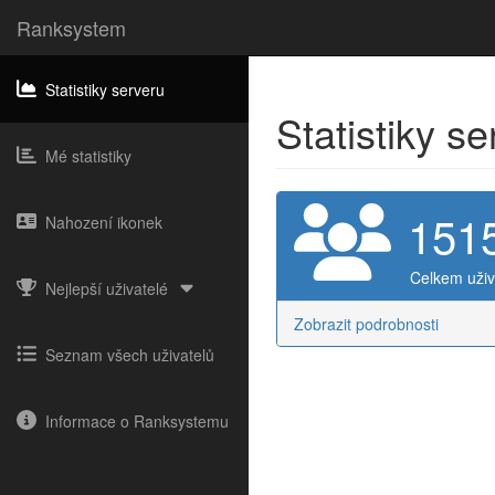
Ranksystem
Statistiky serveru
Statistiky s
Mé statistiky
151
Nahození ikonek
Celkem uživ
Nejlepší uživatelé
Zobrazit podrobnosti
Seznam všech uživatelů
Informace o Ranksystemu