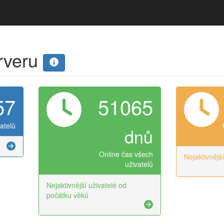
erveru
57
51065
atelů
dnů
Online čas všech
Nejaktivnějš
uživatelů
Nejaktivnější uživatelé od
počátku věků