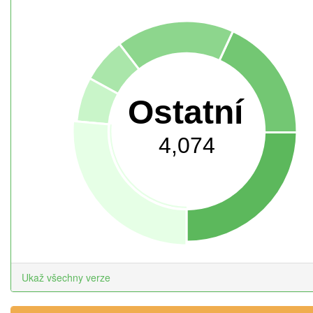
Ostatní
4,074
Ukaž všechny verze