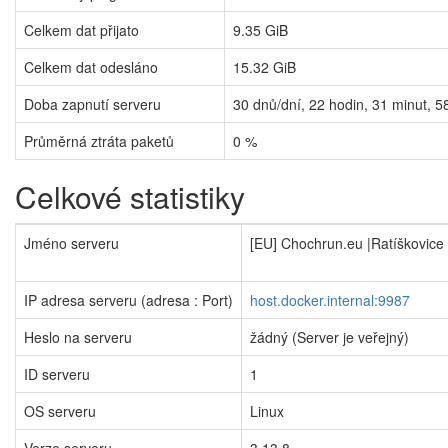
Celkem dat přijato
9.35 GiB
Celkem dat odesláno
15.32 GiB
Doba zapnutí serveru
30
dnů/dní,
22
hodin,
31
minut,
5
Průměrná ztráta paketů
0 %
Celkové statistiky
Jméno serveru
[EU] Chochrun.eu |Ratíškovice
IP adresa serveru (adresa : Port)
host.docker.internal:9987
Heslo na serveru
žádný (Server je veřejný)
ID serveru
1
OS serveru
Linux