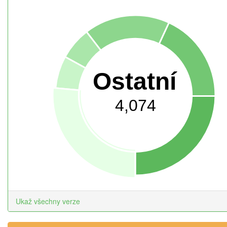
Ostatní
4,074
Ukaž všechny verze