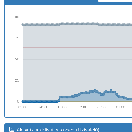
100
75
50
25
0
05:00
09:00
13:00
17:00
21:00
01:00
Aktivní / neaktivní čas (všech Uživatelů)