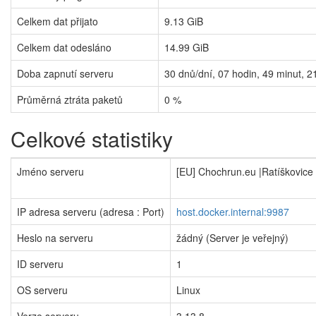
Celkem dat přijato
9.13 GiB
Celkem dat odesláno
14.99 GiB
Doba zapnutí serveru
30
dnů/dní,
07
hodin,
49
minut,
2
Průměrná ztráta paketů
0 %
Celkové statistiky
Jméno serveru
[EU] Chochrun.eu |Ratíškovice
IP adresa serveru (adresa : Port)
host.docker.internal:9987
Heslo na serveru
žádný (Server je veřejný)
ID serveru
1
OS serveru
Linux