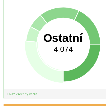
Ostatní
4,074
Ukaž všechny verze