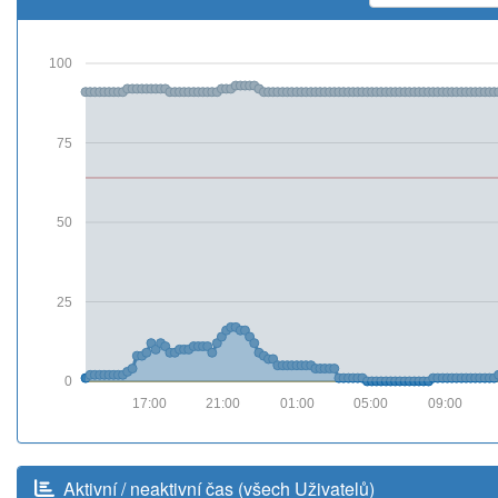
100
75
50
25
0
17:00
21:00
01:00
05:00
09:00
Aktivní / neaktivní čas (všech Uživatelů)