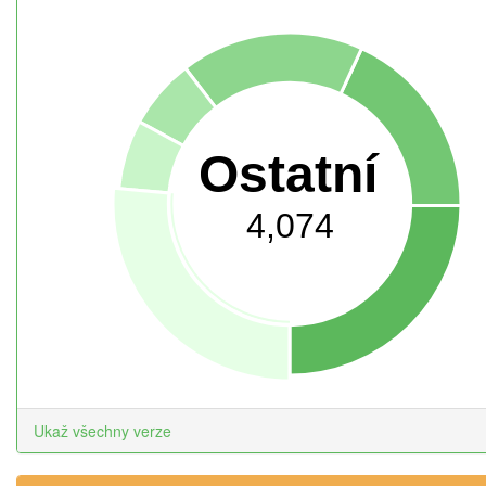
Ostatní
4,074
Ukaž všechny verze